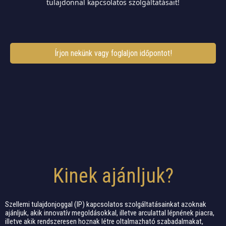
tulajdonnal kapcsolatos szolgáltatásait!
Írjon nekünk vagy foglaljon időpontot!
Kinek ajánljuk?
Szellemi tulajdonjoggal (IP) kapcsolatos szolgáltatásainkat azoknak
ajánljuk, akik innovatív megoldásokkal, illetve arculattal lépnének piacra,
illetve akik rendszeresen hoznak létre oltalmazható szabadalmakat,