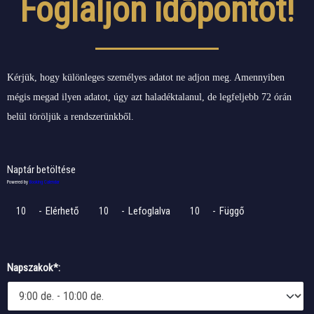
Foglaljon időpontot!
Kérjük, hogy különleges személyes adatot ne adjon meg. Amennyiben
mégis megad ilyen adatot, úgy azt haladéktalanul, de legfeljebb 72 órán
belül töröljük a rendszerünkből.
Naptár betöltése
Powered by
Booking Calendar
-
Elérhető
-
Lefoglalva
-
Függő
10
10
10
Napszakok*: