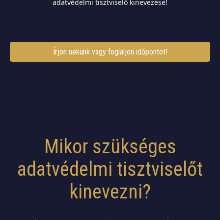
adatvédelmi tisztviselő kinevezése!
Írjon nekünk vagy foglaljon időpontot!
Mikor szükséges
adatvédelmi tisztviselőt
kinevezni?